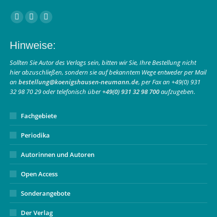
Finden Sie uns auf:
Facebook
Instagram
E-
page
page
Mail
Hinweise:
opens
opens
page
in
in
opens
Sollten Sie Autor des Verlags sein, bitten wir Sie, Ihre Bestellung nicht
hier abzuschließen, sondern sie auf bekanntem Wege entweder per Mail
new
new
in
an
bestellung@koenigshausen-neumann.de
, per Fax an +49(0) 931
window
window
new
32 98 70 29 oder telefonisch über
+49(0) 931 32 98 700
aufzugeben.
window
Fachgebiete
Periodika
Autorinnen und Autoren
Open Access
Sonderangebote
Der Verlag