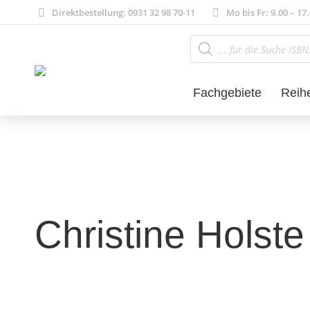
Direktbestellung: 0931 32 98 70-11
Mo bis Fr: 9.00 – 17
Products
search
Fachgebiete
Reih
Christine Holste