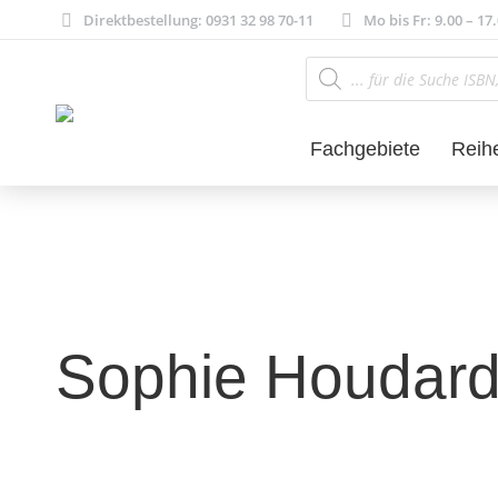
Direktbestellung: 0931 32 98 70-11
Mo bis Fr: 9.00 – 17
Products
search
Fachgebiete
Reih
Sophie Houdar