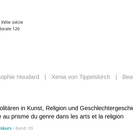
XVIIe siècle
ctorale 120
ophie Houdard
|
Xenia von Tippelskirch
|
Beat
Solitären in Kunst, Religion und Geschlechtergeschi
e au prisme du genre dans les arts et la religion
iskurs
•
Band: 99