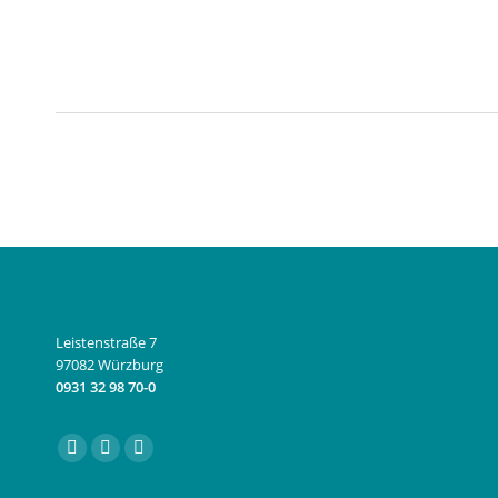
Leistenstraße 7
97082 Würzburg
0931 32 98 70-0
Finden Sie uns auf:
Facebook
Instagram
E-
page
page
Mail