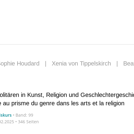
ophie Houdard
|
Xenia von Tippelskirch
|
Beat
Solitären in Kunst, Religion und Geschlechtergeschi
e au prisme du genre dans les arts et la religion
iskurs
•
Band: 99
2.2025 • 346 Seiten