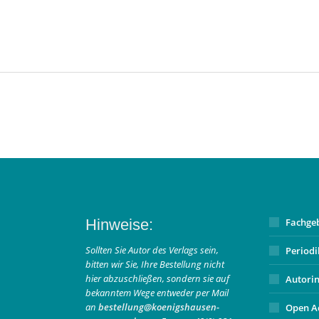
Hinweise:
Fachge
Sollten Sie Autor des Verlags sein,
Period
bitten wir Sie, Ihre Bestellung nicht
hier abzuschließen, sondern sie auf
Autori
bekanntem Wege entweder per Mail
an
bestellung@koenigshausen-
Open A