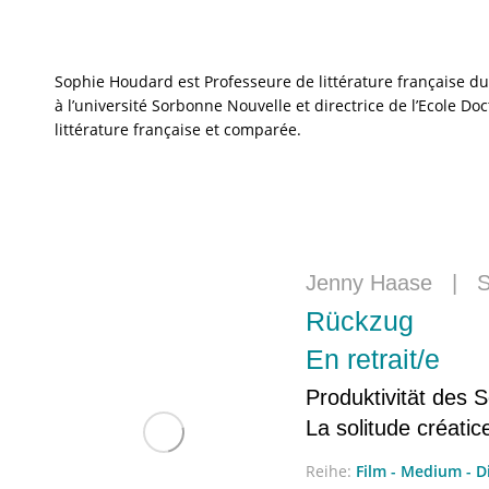
Sophie Houdard est Professeure de littérature française du 
à l’université Sorbonne Nouvelle et directrice de l’Ecole Do
littérature française et comparée.
Jenny Haase
|
S
Rückzug
En retrait/e
Produktivität des 
La solitude créatic
Reihe:
Film - Medium - D