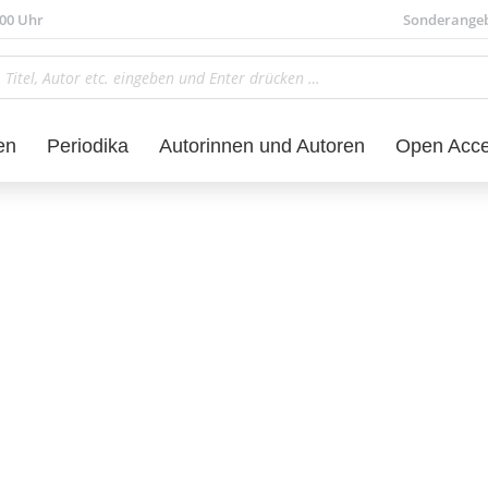
.00 Uhr
Sonderange
en
Periodika
Autorinnen und Autoren
Open Acc
d