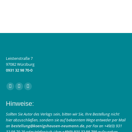
Leistenstraße 7
97082 Würzburg
0931 32 98 70-0
Finden Sie uns auf:
Facebook
Instagram
E-
page
page
Mail
Hinweise:
opens
opens
page
in
in
opens
Sollten Sie Autor des Verlags sein, bitten wir Sie, Ihre Bestellung nicht
hier abzuschließen, sondern sie auf bekanntem Wege entweder per Mail
new
new
in
an
bestellung@koenigshausen-neumann.de
, per Fax an +49(0) 931
window
window
new
32 98 70 29 oder telefonisch über
+49(0) 931 32 98 700
aufzugeben.