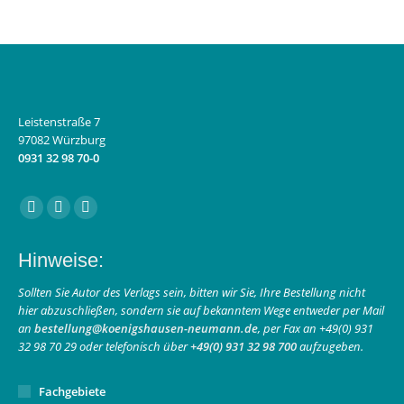
Leistenstraße 7
97082 Würzburg
0931 32 98 70-0
Finden Sie uns auf:
Facebook
Instagram
E-
page
page
Mail
Hinweise:
opens
opens
page
in
in
opens
Sollten Sie Autor des Verlags sein, bitten wir Sie, Ihre Bestellung nicht
hier abzuschließen, sondern sie auf bekanntem Wege entweder per Mail
new
new
in
an
bestellung@koenigshausen-neumann.de
, per Fax an +49(0) 931
window
window
new
32 98 70 29 oder telefonisch über
+49(0) 931 32 98 700
aufzugeben.
window
Fachgebiete