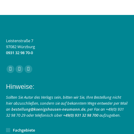
Leistenstraße 7
97082 Würzburg
0931 32 98 70-0
Finden Sie uns auf:
Facebook
Instagram
E-
page
page
Mail
Hinweise:
opens
opens
page
in
in
opens
Sollten Sie Autor des Verlags sein, bitten wir Sie, Ihre Bestellung nicht
hier abzuschließen, sondern sie auf bekanntem Wege entweder per Mail
new
new
in
an
bestellung@koenigshausen-neumann.de
, per Fax an +49(0) 931
window
window
new
32 98 70 29 oder telefonisch über
+49(0) 931 32 98 700
aufzugeben.
window
Fachgebiete