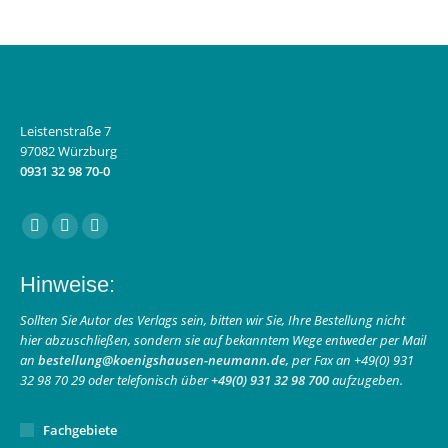
Leistenstraße 7
97082 Würzburg
0931 32 98 70-0
Finden Sie uns auf:
Facebook
Instagram
E-
page
page
Mail
Hinweise:
opens
opens
page
in
in
opens
Sollten Sie Autor des Verlags sein, bitten wir Sie, Ihre Bestellung nicht
hier abzuschließen, sondern sie auf bekanntem Wege entweder per Mail
new
new
in
an
bestellung@koenigshausen-neumann.de
, per Fax an +49(0) 931
window
window
new
32 98 70 29 oder telefonisch über
+49(0) 931 32 98 700
aufzugeben.
window
Fachgebiete