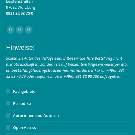
Leistenstraße 7
97082 Würzburg
0931 32 98 70-0
Finden Sie uns auf:
Facebook
Instagram
E-
page
page
Mail
Hinweise:
opens
opens
page
in
in
opens
Sollten Sie Autor des Verlags sein, bitten wir Sie, Ihre Bestellung nicht
hier abzuschließen, sondern sie auf bekanntem Wege entweder per Mail
new
new
in
an
bestellung@koenigshausen-neumann.de
, per Fax an +49(0) 931
window
window
new
32 98 70 29 oder telefonisch über
+49(0) 931 32 98 700
aufzugeben.
window
Fachgebiete
Periodika
Autorinnen und Autoren
Open Access