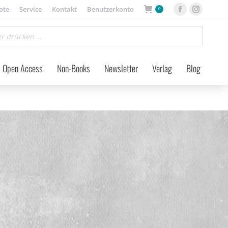
ote
Service
Kontakt
Benutzerkonto
0
Facebook
Instagra
page
page
opens
opens
in
in
Open Access
Non-Books
Newsletter
Verlag
Blog
new
new
window
window