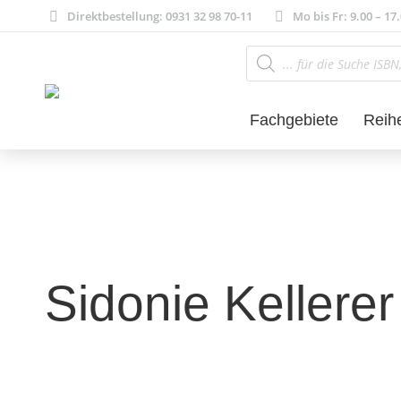
Direktbestellung: 0931 32 98 70-11
Mo bis Fr: 9.00 – 17
Products
search
Fachgebiete
Reih
Sidonie Kellerer