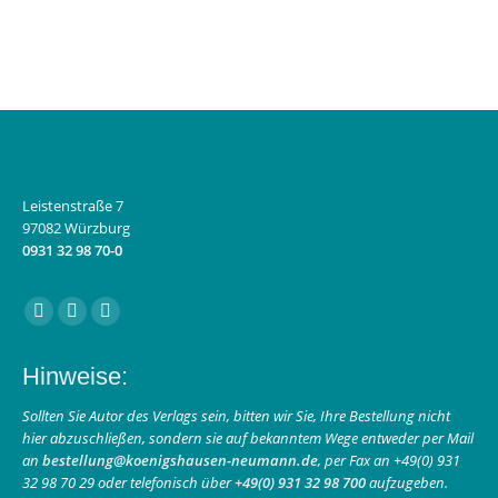
Leistenstraße 7
97082 Würzburg
0931 32 98 70-0
Finden Sie uns auf:
Facebook
Instagram
E-
page
page
Mail
Hinweise:
opens
opens
page
in
in
opens
Sollten Sie Autor des Verlags sein, bitten wir Sie, Ihre Bestellung nicht
hier abzuschließen, sondern sie auf bekanntem Wege entweder per Mail
new
new
in
an
bestellung@koenigshausen-neumann.de
, per Fax an +49(0) 931
window
window
new
32 98 70 29 oder telefonisch über
+49(0) 931 32 98 700
aufzugeben.
window