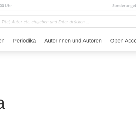
.00 Uhr
Sonderange
en
Periodika
Autorinnen und Autoren
Open Acc
a