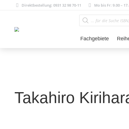
Direktbestellung: 0931 32 98 70-11
Mo bis Fr: 9.00 – 17
Products
search
Fachgebiete
Reih
Takahiro Kirihar