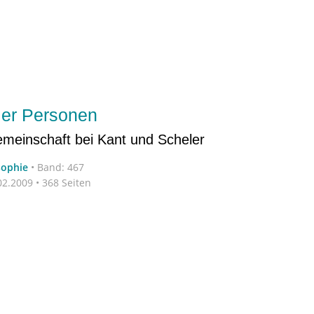
ier Personen
emeinschaft bei Kant und Scheler
sophie
•
Band: 467
2.2009 • 368 Seiten