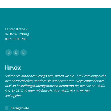
Leistenstraße 7
97082 Würzburg
0931 32 98 70-0
Finden Sie uns auf:
Facebook
Instagram
E-
page
page
Mail
Hinweise:
opens
opens
page
in
in
opens
Sollten Sie Autor des Verlags sein, bitten wir Sie, Ihre Bestellung nicht
hier abzuschließen, sondern sie auf bekanntem Wege entweder per
new
new
in
Mail an
bestellung@koenigshausen-neumann.de
, per Fax an +49(0)
window
window
new
931 32 98 70 29 oder telefonisch über
+49(0) 931 32 98 700
window
aufzugeben.
Fachgebiete