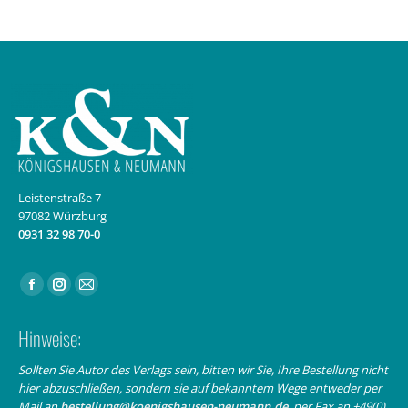
Leistenstraße 7
97082 Würzburg
0931 32 98 70-0
Finden Sie uns auf:
Facebook
Instagram
E-
page
page
Mail
Hinweise:
opens
opens
page
in
in
opens
Sollten Sie Autor des Verlags sein, bitten wir Sie, Ihre Bestellung nicht
hier abzuschließen, sondern sie auf bekanntem Wege entweder per
new
new
in
Mail an
bestellung@koenigshausen-neumann.de
, per Fax an +49(0)