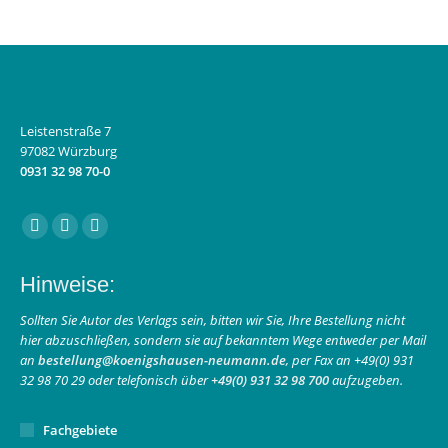
Leistenstraße 7
97082 Würzburg
0931 32 98 70-0
Finden Sie uns auf:
Facebook
Instagram
E-
page
page
Mail
Hinweise:
opens
opens
page
in
in
opens
Sollten Sie Autor des Verlags sein, bitten wir Sie, Ihre Bestellung nicht
hier abzuschließen, sondern sie auf bekanntem Wege entweder per Mail
new
new
in
an
bestellung@koenigshausen-neumann.de
, per Fax an +49(0) 931
window
window
new
32 98 70 29 oder telefonisch über
+49(0) 931 32 98 700
aufzugeben.
window
Fachgebiete