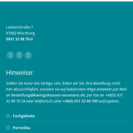
Leistenstraße 7
97082 Würzburg
0931 32 98 70-0
Finden Sie uns auf:
Facebook
Instagram
E-
page
page
Mail
Hinweise:
opens
opens
page
in
in
opens
Sollten Sie Autor des Verlags sein, bitten wir Sie, Ihre Bestellung nicht
hier abzuschließen, sondern sie auf bekanntem Wege entweder per Mail
new
new
in
an
bestellung@koenigshausen-neumann.de
, per Fax an +49(0) 931
window
window
new
32 98 70 29 oder telefonisch über
+49(0) 931 32 98 700
aufzugeben.
window
Fachgebiete
Periodika