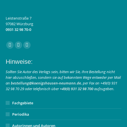
Leistenstraße 7
97082 Würzburg
0931 32 98 70-0
Finden Sie uns auf:
Facebook
Instagram
E-
page
page
Mail
Hinweise:
opens
opens
page
in
in
opens
Sollten Sie Autor des Verlags sein, bitten wir Sie, Ihre Bestellung nicht
hier abzuschließen, sondern sie auf bekanntem Wege entweder per Mail
new
new
in
an
bestellung@koenigshausen-neumann.de
, per Fax an +49(0) 931
window
window
new
32 98 70 29 oder telefonisch über
+49(0) 931 32 98 700
aufzugeben.
window
Fachgebiete
Periodika
Autorinnen und Autoren