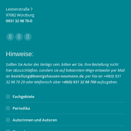
Leistenstraße 7
97082 Würzburg
0931 32 98 70-0
Finden Sie uns auf:
Facebook
Instagram
E-
page
page
Mail
Hinweise:
opens
opens
page
in
in
opens
Sollten Sie Autor des Verlags sein, bitten wir Sie, Ihre Bestellung nicht
hier abzuschließen, sondern sie auf bekanntem Wege entweder per Mail
new
new
in
an
bestellung@koenigshausen-neumann.de
, per Fax an +49(0) 931
window
window
new
32 98 70 29 oder telefonisch über
+49(0) 931 32 98 700
aufzugeben.
window
Fachgebiete
Periodika
Autorinnen und Autoren