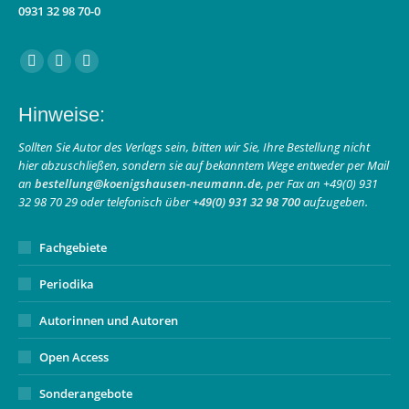
0931 32 98 70-0
Finden Sie uns auf:
Facebook
Instagram
E-
page
page
Mail
Hinweise:
opens
opens
page
in
in
opens
Sollten Sie Autor des Verlags sein, bitten wir Sie, Ihre Bestellung nicht
hier abzuschließen, sondern sie auf bekanntem Wege entweder per Mail
new
new
in
an
bestellung@koenigshausen-neumann.de
, per Fax an +49(0) 931
window
window
new
32 98 70 29 oder telefonisch über
+49(0) 931 32 98 700
aufzugeben.
window
Fachgebiete
Periodika
Autorinnen und Autoren
Open Access
Sonderangebote