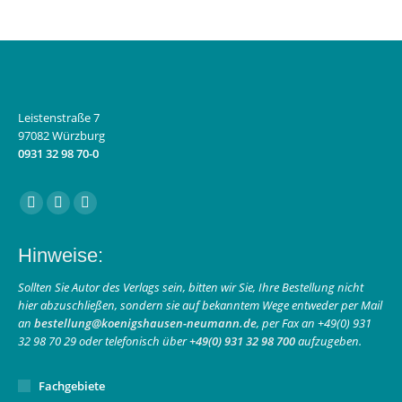
Leistenstraße 7
97082 Würzburg
0931 32 98 70-0
Finden Sie uns auf:
Facebook
Instagram
E-
page
page
Mail
Hinweise:
opens
opens
page
in
in
opens
Sollten Sie Autor des Verlags sein, bitten wir Sie, Ihre Bestellung nicht
hier abzuschließen, sondern sie auf bekanntem Wege entweder per Mail
new
new
in
an
bestellung@koenigshausen-neumann.de
, per Fax an +49(0) 931
window
window
new
32 98 70 29 oder telefonisch über
+49(0) 931 32 98 700
aufzugeben.
window
Fachgebiete