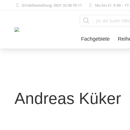
Direktbestellung: 0931 32 98 70-11
Mo bis Fr: 9.00 – 17
Products
search
Fachgebiete
Reih
Andreas Küker