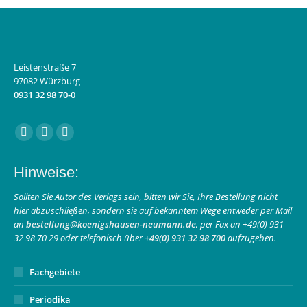
Leistenstraße 7
97082 Würzburg
0931 32 98 70-0
Finden Sie uns auf:
Facebook
Instagram
E-
page
page
Mail
Hinweise:
opens
opens
page
in
in
opens
Sollten Sie Autor des Verlags sein, bitten wir Sie, Ihre Bestellung nicht
hier abzuschließen, sondern sie auf bekanntem Wege entweder per Mail
new
new
in
an
bestellung@koenigshausen-neumann.de
, per Fax an +49(0) 931
window
window
new
32 98 70 29 oder telefonisch über
+49(0) 931 32 98 700
aufzugeben.
window
Fachgebiete
Periodika