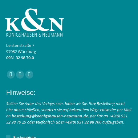
Leistenstraße 7
97082 Würzburg
0931 32 98 70-0
Finden Sie uns auf:
Facebook
Instagram
E-
page
page
Mail
Hinweise:
opens
opens
page
in
in
opens
Sollten Sie Autor des Verlags sein, bitten wir Sie, Ihre Bestellung nicht
hier abzuschließen, sondern sie auf bekanntem Wege entweder per Mail
new
new
in
an
bestellung@koenigshausen-neumann.de
, per Fax an +49(0) 931
window
window
new
32 98 70 29 oder telefonisch über
+49(0) 931 32 98 700
aufzugeben.
window
Fachgebiete