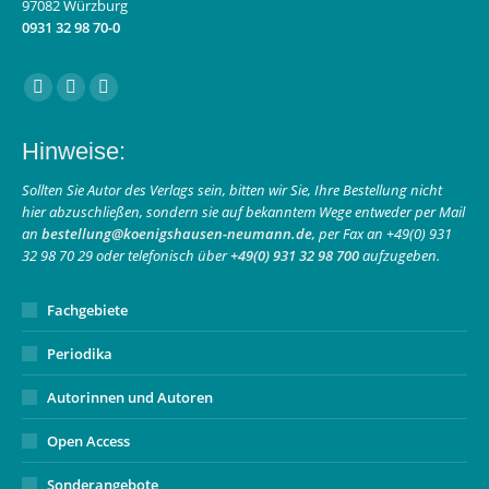
97082 Würzburg
0931 32 98 70-0
Finden Sie uns auf:
Facebook
Instagram
E-
page
page
Mail
Hinweise:
opens
opens
page
in
in
opens
Sollten Sie Autor des Verlags sein, bitten wir Sie, Ihre Bestellung nicht
hier abzuschließen, sondern sie auf bekanntem Wege entweder per Mail
new
new
in
an
bestellung@koenigshausen-neumann.de
, per Fax an +49(0) 931
window
window
new
32 98 70 29 oder telefonisch über
+49(0) 931 32 98 700
aufzugeben.
window
Fachgebiete
Periodika
Autorinnen und Autoren
Open Access
Sonderangebote