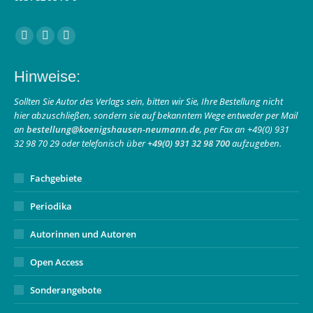
Finden Sie uns auf:
Facebook
Instagram
E-
page
page
Mail
Hinweise:
opens
opens
page
in
in
opens
Sollten Sie Autor des Verlags sein, bitten wir Sie, Ihre Bestellung nicht
hier abzuschließen, sondern sie auf bekanntem Wege entweder per Mail
new
new
in
an
bestellung@koenigshausen-neumann.de
, per Fax an +49(0) 931
window
window
new
32 98 70 29 oder telefonisch über
+49(0) 931 32 98 700
aufzugeben.
window
Fachgebiete
Periodika
Autorinnen und Autoren
Open Access
Sonderangebote