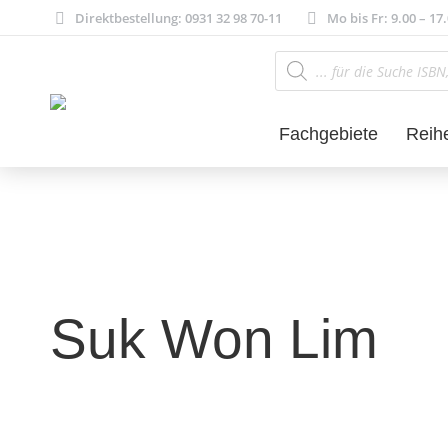
Direktbestellung: 0931 32 98 70-11
Mo bis Fr: 9.00 – 17
Products
search
Fachgebiete
Reih
Suk Won Lim