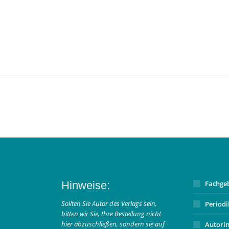
Hinweise:
Fachge
Sollten Sie Autor des Verlags sein,
Period
bitten wir Sie, Ihre Bestellung nicht
hier abzuschließen, sondern sie auf
Autori