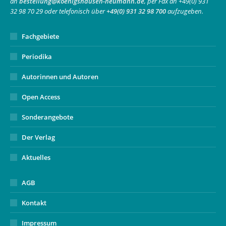
an
bestellung@koenigshausen-neumann.de
, per Fax an +49(0) 931
window
window
new
32 98 70 29 oder telefonisch über
+49(0) 931 32 98 700
aufzugeben.
window
Fachgebiete
Periodika
Autorinnen und Autoren
Open Access
Sonderangebote
Der Verlag
Aktuelles
AGB
Kontakt
Impressum