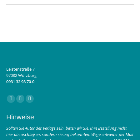
Leistenstraße 7
97082 Würzburg
0931 32 98 70-0
Finden Sie uns auf:
Facebook
Instagram
E-
page
page
Mail
Hinweise:
opens
opens
page
in
in
opens
Sollten Sie Autor des Verlags sein, bitten wir Sie, Ihre Bestellung nicht
hier abzuschließen, sondern sie auf bekanntem Wege entweder per Mail
new
new
in