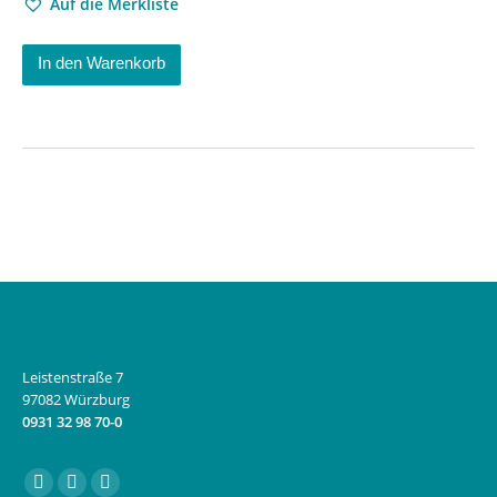
Auf die Merkliste
In den Warenkorb
Leistenstraße 7
97082 Würzburg
0931 32 98 70-0
Finden Sie uns auf:
Facebook
Instagram
E-