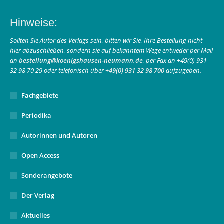
page
page
Mail
Hinweise:
opens
opens
page
in
in
opens
Sollten Sie Autor des Verlags sein, bitten wir Sie, Ihre Bestellung nicht
hier abzuschließen, sondern sie auf bekanntem Wege entweder per Mail
new
new
in
an
bestellung@koenigshausen-neumann.de
, per Fax an +49(0) 931
window
window
new
32 98 70 29 oder telefonisch über
+49(0) 931 32 98 700
aufzugeben.
window
Fachgebiete
Periodika
Autorinnen und Autoren
Open Access
Sonderangebote
Der Verlag
Aktuelles