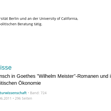
tät Berlin und an der University of California,
politischen Beratung tätig.
nisse
nsch in Goethes "Wilhelm Meister"-Romanen und i
litischen Ökonomie
aturwissenschaft
•
Band: 724
6.2011 • 296 Seiten