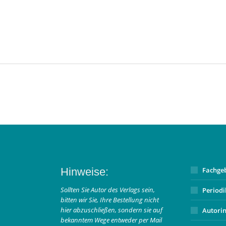
Hinweise:
Fachge
Sollten Sie Autor des Verlags sein,
Period
bitten wir Sie, Ihre Bestellung nicht
hier abzuschließen, sondern sie auf
Autori
bekanntem Wege entweder per Mail