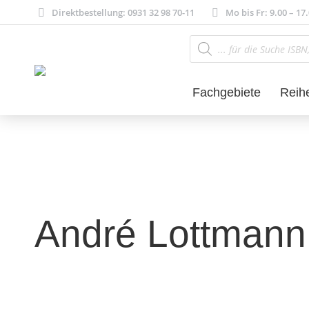
Direktbestellung: 0931 32 98 70-11
Mo bis Fr: 9.00 – 17
Products
search
Fachgebiete
Reih
André Lottmann