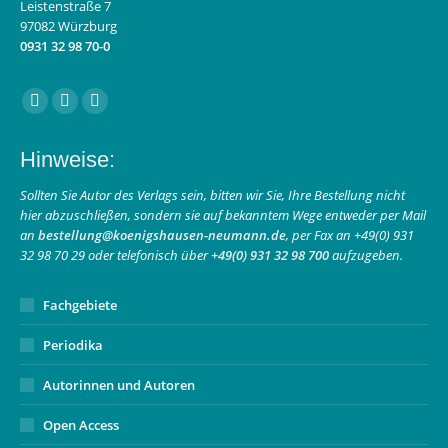
Leistenstraße 7
97082 Würzburg
0931 32 98 70-0
Finden Sie uns auf:
Facebook
Instagram
E-
page
page
Mail
Hinweise:
opens
opens
page
in
in
opens
Sollten Sie Autor des Verlags sein, bitten wir Sie, Ihre Bestellung nicht
hier abzuschließen, sondern sie auf bekanntem Wege entweder per Mail
new
new
in
an
bestellung@koenigshausen-neumann.de
, per Fax an +49(0) 931
window
window
new
32 98 70 29 oder telefonisch über
+49(0) 931 32 98 700
aufzugeben.
window
Fachgebiete
Periodika
Autorinnen und Autoren
Open Access