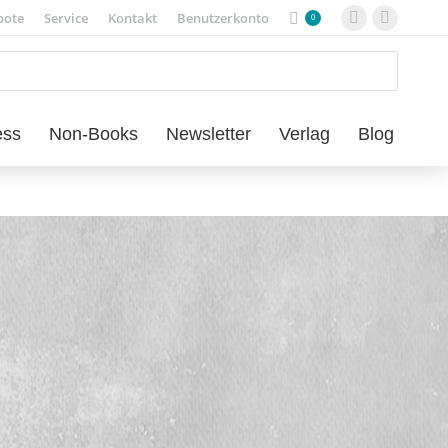
bote
Service
Kontakt
Benutzerkonto
0
Facebook
Instagra
page
page
opens
opens
in
in
new
new
ess
Non-Books
Newsletter
Verlag
Blog
window
window