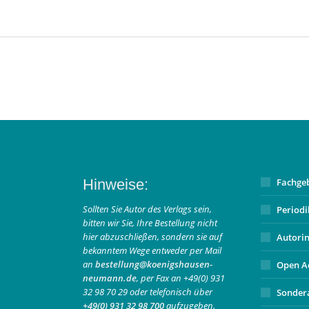
Hinweise:
Fachge
Sollten Sie Autor des Verlags sein,
Period
bitten wir Sie, Ihre Bestellung nicht
hier abzuschließen, sondern sie auf
Autori
bekanntem Wege entweder per Mail
an
bestellung@koenigshausen-
Open A
neumann.de
, per Fax an +49(0) 931
32 98 70 29 oder telefonisch über
Sonder
+49(0) 931 32 98 700
aufzugeben.