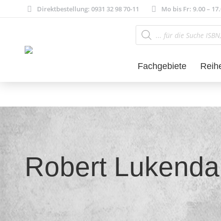
Direktbestellung: 0931 32 98 70-11
Mo bis Fr: 9.00 – 17
Products
search
Fachgebiete
Reih
Robert Lukenda