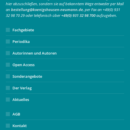
hier abzuschließen, sondern sie auf bekanntem Wege entweder per Mail
new
new
in
an
bestellung@koenigshausen-neumann.de
, per Fax an +49(0) 931
window
window
new
32 98 70 29 oder telefonisch über
+49(0) 931 32 98 700
aufzugeben.
window
Fachgebiete
Periodika
Autorinnen und Autoren
Open Access
Sonderangebote
Der Verlag
Aktuelles
AGB
Kontakt