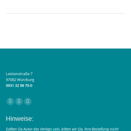
Leistenstraße 7
97082 Würzburg
0931 32 98 70-0
Finden Sie uns auf:
Facebook
Instagram
E-
page
page
Mail
Hinweise:
opens
opens
page
in
in
opens
Sollten Sie Autor des Verlags sein, bitten wir Sie, Ihre Bestellung nicht