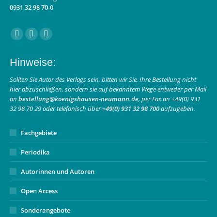
0931 32 98 70-0
Finden Sie uns auf:
Facebook
Instagram
E-
page
page
Mail
Hinweise:
opens
opens
page
in
in
opens
Sollten Sie Autor des Verlags sein, bitten wir Sie, Ihre Bestellung nicht
hier abzuschließen, sondern sie auf bekanntem Wege entweder per Mail
new
new
in
an
bestellung@koenigshausen-neumann.de
, per Fax an +49(0) 931
window
window
new
32 98 70 29 oder telefonisch über
+49(0) 931 32 98 700
aufzugeben.
window
Fachgebiete
Periodika
Autorinnen und Autoren
Open Access
Sonderangebote