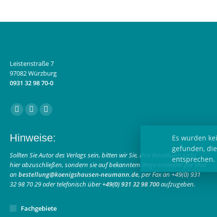
Leistenstraße 7
97082 Würzburg
0931 32 98 70-0
Finden Sie uns auf:
Facebook
Instagram
E-
page
page
Mail
Hinweise:
opens
opens
page
in
in
opens
Sollten Sie Autor des Verlags sein, bitten wir Sie, Ihre Bestellung nicht
hier abzuschließen, sondern sie auf bekanntem Wege entweder per Mail
new
new
in
an
bestellung@koenigshausen-neumann.de
, per Fax an +49(0) 931
window
window
new
32 98 70 29 oder telefonisch über
+49(0) 931 32 98 700
aufzugeben.
window
Fachgebiete