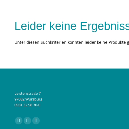
Leider keine Ergebnis
Unter diesen Suchkriterien konnten leider keine Produkte 
Leistenstraße 7
97082 Würzburg
0931 32 98 70-0
Finden Sie uns auf:
Facebook
Instagram
E-