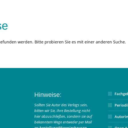
se
gefunden werden. Bitte probieren Sie es mit einer anderen Suche.
Hinweise:
Fachge
Sollten Sie Autor des Verlags sein,
Period
bitten wir Sie, Ihre Bestellung nicht
hier abzuschließen, sondern sie auf
Autori
bekanntem Wege entweder per Mail
an
bestellung@koenigshausen-