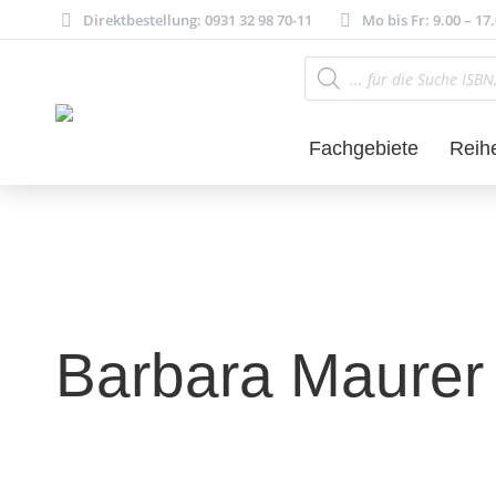
Direktbestellung: 0931 32 98 70-11
Mo bis Fr: 9.00 – 17
Products
search
Fachgebiete
Reih
Barbara Maurer