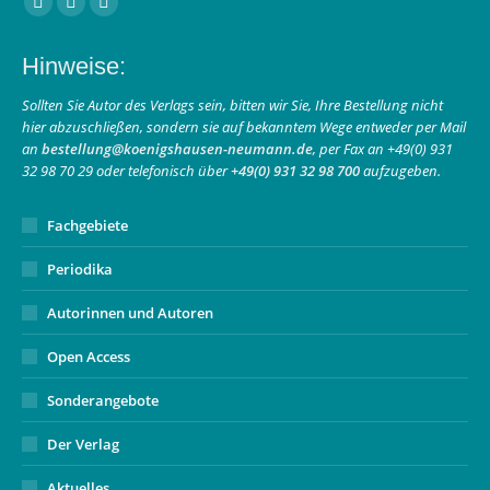
Facebook
Instagram
E-
page
page
Mail
Hinweise:
opens
opens
page
in
in
opens
Sollten Sie Autor des Verlags sein, bitten wir Sie, Ihre Bestellung nicht
hier abzuschließen, sondern sie auf bekanntem Wege entweder per Mail
new
new
in
an
bestellung@koenigshausen-neumann.de
, per Fax an +49(0) 931
window
window
new
32 98 70 29 oder telefonisch über
+49(0) 931 32 98 700
aufzugeben.
window
Fachgebiete
Periodika
Autorinnen und Autoren
Open Access
Sonderangebote
Der Verlag
Aktuelles