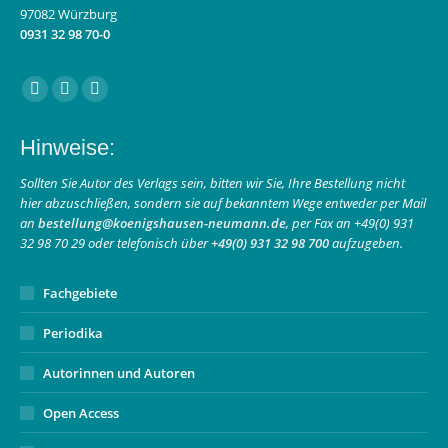
97082 Würzburg
0931 32 98 70-0
Finden Sie uns auf:
Facebook
Instagram
E-
page
page
Mail
Hinweise:
opens
opens
page
in
in
opens
Sollten Sie Autor des Verlags sein, bitten wir Sie, Ihre Bestellung nicht
hier abzuschließen, sondern sie auf bekanntem Wege entweder per Mail
new
new
in
an
bestellung@koenigshausen-neumann.de
, per Fax an +49(0) 931
window
window
new
32 98 70 29 oder telefonisch über
+49(0) 931 32 98 700
aufzugeben.
window
Fachgebiete
Periodika
Autorinnen und Autoren
Open Access