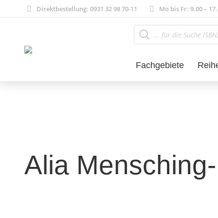
Direktbestellung: 0931 32 98 70-11
Mo bis Fr: 9.00 – 17
Products
search
Fachgebiete
Reih
Alia Mensching-