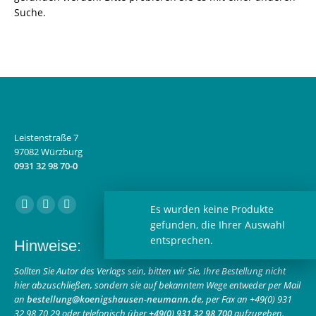
Suche.
Leistenstraße 7
97082 Würzburg
0931 32 98 70-0
Finden Sie uns auf:
Es wurden keine Produkte
Facebook
Instagram
E-
gefunden, die Ihrer Auswahl
page
page
Mail
entsprechen.
Hinweise:
opens
opens
page
in
in
opens
Sollten Sie Autor des Verlags sein, bitten wir Sie, Ihre Bestellung nicht
hier abzuschließen, sondern sie auf bekanntem Wege entweder per Mail
new
new
in
an
bestellung@koenigshausen-neumann.de
, per Fax an +49(0) 931
window
window
new
32 98 70 29 oder telefonisch über
+49(0) 931 32 98 700
aufzugeben.