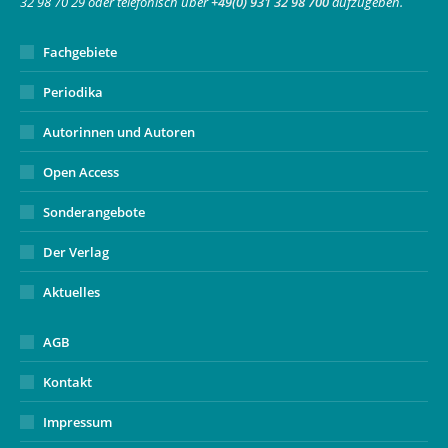
32 98 70 29 oder telefonisch über
+49(0) 931 32 98 700
aufzugeben.
window
Fachgebiete
Periodika
Autorinnen und Autoren
Open Access
Sonderangebote
Der Verlag
Aktuelles
AGB
Kontakt
Impressum