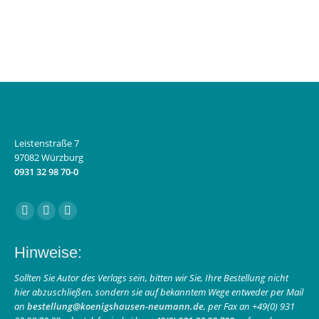
Leistenstraße 7
97082 Würzburg
0931 32 98 70-0
Finden Sie uns auf:
Facebook
Instagram
E-
page
page
Mail
Hinweise:
opens
opens
page
in
in
opens
Sollten Sie Autor des Verlags sein, bitten wir Sie, Ihre Bestellung nicht
hier abzuschließen, sondern sie auf bekanntem Wege entweder per Mail
new
new
in
an
bestellung@koenigshausen-neumann.de
, per Fax an +49(0) 931
window
window
new