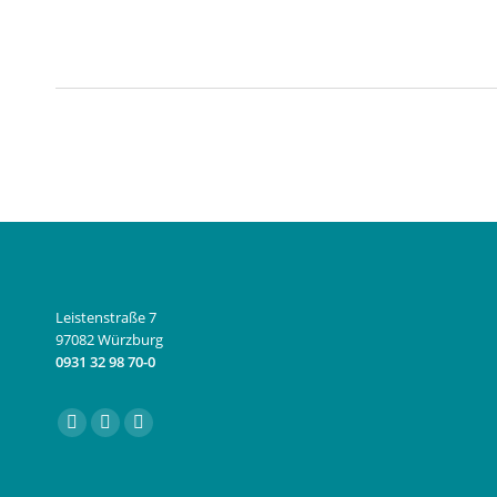
Leistenstraße 7
97082 Würzburg
0931 32 98 70-0
Finden Sie uns auf:
Facebook
Instagram
E-
page
page
Mail
opens
opens
page