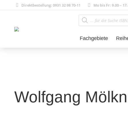
Direktbestellung: 0931 32 98 70-11
Mo bis Fr: 9.00 – 17
Products
search
Fachgebiete
Reih
Wolfgang Mölkn