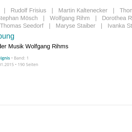
|
Rudolf Frisius
|
Martin Kaltenecker
|
Tho
tephan Mösch
|
Wolfgang Rihm
|
Dorothea R
Thomas Seedorf
|
Maryse Staiber
|
Ivanka S
bung
 der Musik Wolfgang Rihms
eignis
•
Band: 1
1.2015 • 190 Seiten