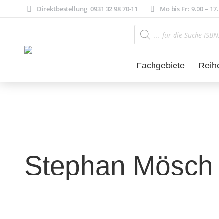
Direktbestellung: 0931 32 98 70-11
Mo bis Fr: 9.00 – 17
Products
search
Fachgebiete
Reih
Stephan Mösch