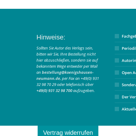
Hinweise:
Fachge
Sollten Sie Autor des Verlags sein,
Period
bitten wir Sie, Ihre Bestellung nicht
hier abzuschließen, sondern sie auf
Autori
bekanntem Wege entweder per Mail
an
bestellung@koenigshausen-
Open A
neumann.de
, per Fax an +49(0) 931
32 98 70 29 oder telefonisch über
Sonder
+49(0) 931 32 98 700
aufzugeben.
Der Ver
Aktuell
Vertrag widerrufen