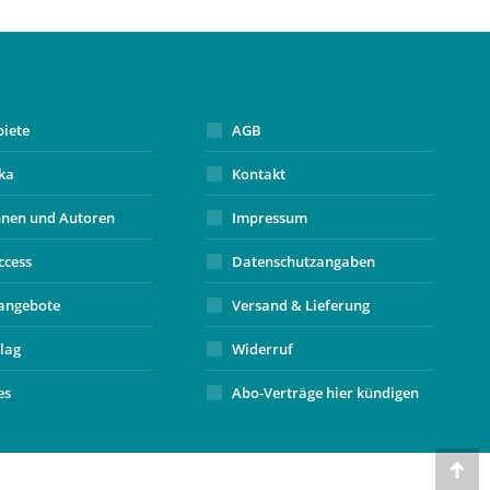
biete
AGB
ika
Kontakt
nnen und Autoren
Impressum
ccess
Datenschutzangaben
angebote
Versand & Lieferung
lag
Widerruf
es
Abo-Verträge hier kündigen
Go