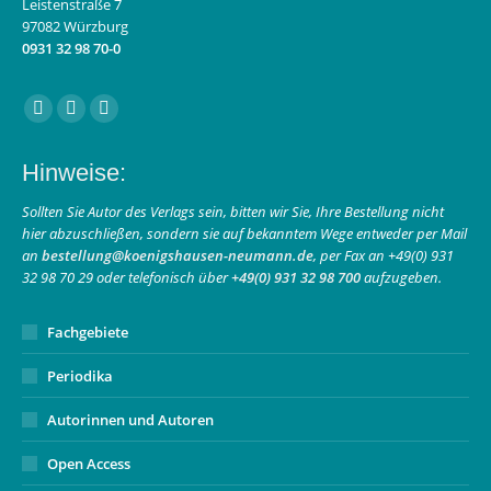
Leistenstraße 7
97082 Würzburg
0931 32 98 70-0
Finden Sie uns auf:
Facebook
Instagram
E-
page
page
Mail
Hinweise:
opens
opens
page
in
in
opens
Sollten Sie Autor des Verlags sein, bitten wir Sie, Ihre Bestellung nicht
hier abzuschließen, sondern sie auf bekanntem Wege entweder per Mail
new
new
in
an
bestellung@koenigshausen-neumann.de
, per Fax an +49(0) 931
window
window
new
32 98 70 29 oder telefonisch über
+49(0) 931 32 98 700
aufzugeben.
window
Fachgebiete
Periodika
Autorinnen und Autoren
Open Access