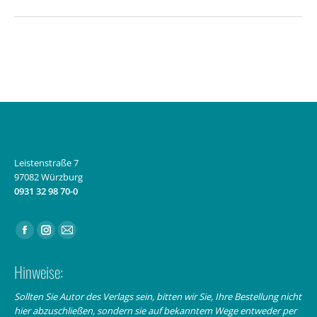
Leistenstraße 7
97082 Würzburg
0931 32 98 70-0
Finden Sie uns auf:
Facebook
Instagram
E-
page
page
Mail
Hinweise:
opens
opens
page
in
in
opens
Sollten Sie Autor des Verlags sein, bitten wir Sie, Ihre Bestellung nicht
hier abzuschließen, sondern sie auf bekanntem Wege entweder per
new
new
in