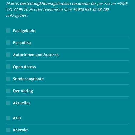
Mail an
bestellung@koenigshausen-neumann.de
, per Fax an +49(0)
window
window
new
931 32 98 70 29 oder telefonisch über
+49(0) 931 32 98 700
window
aufzugeben.
Fachgebiete
Periodika
Autorinnen und Autoren
Open Access
Sonderangebote
Der Verlag
Aktuelles
AGB
Kontakt