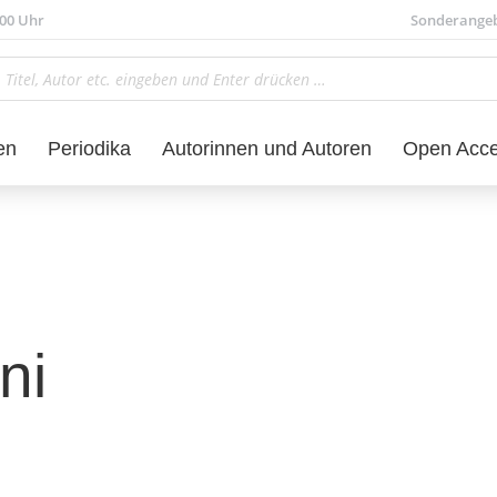
.00 Uhr
Sonderange
en
Periodika
Autorinnen und Autoren
Open Acc
ni