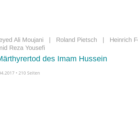
eyed Ali Moujani
|
Roland Pietsch
|
Heinrich 
id Reza Yousefi
Märthyrertod des Imam Hussein
4.2017 • 210 Seiten