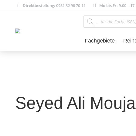
Direktbestellung: 0931 32 98 70-11
Mo bis Fr: 9.00 – 17
Products
search
Fachgebiete
Reih
Seyed Ali Mouja