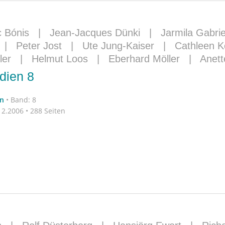
 Bónis
|
Jean-Jacques Dünki
|
Jarmila Gabri
|
Peter Jost
|
Ute Jung-Kaiser
|
Cathleen K
ler
|
Helmut Loos
|
Eberhard Möller
|
Anett
dien 8
n
•
Band: 8
2.2006 • 288 Seiten