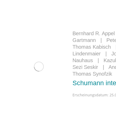
Bernhard R. Appel
Gartmann
|
Pet
Thomas Kabisch
Lindenmaier
|
J
Nauhaus
|
Kazu
Sezi Seskir
|
And
Thomas Synofzik
Schumann inter
Erscheinungsdatum:
25.0