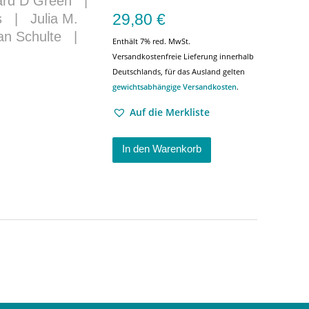
ard D Green
|
29,80
€
s
|
Julia M.
an Schulte
|
Enthält 7% red. MwSt.
Versandkostenfreie Lieferung innerhalb
Deutschlands, für das Ausland gelten
gewichtsabhängige Versandkosten
.
Auf die Merkliste
In den Warenkorb