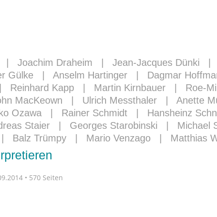
|
Joachim Draheim
|
Jean-Jacques Dünki
er Gülke
|
Anselm Hartinger
|
Dagmar Hoffma
|
Reinhard Kapp
|
Martin Kirnbauer
|
Roe-Mi
ohn MacKeown
|
Ulrich Messthaler
|
Anette Mü
ko Ozawa
|
Rainer Schmidt
|
Hansheinz Schn
reas Staier
|
Georges Starobinski
|
Michael 
|
Balz Trümpy
|
Mario Venzago
|
Matthias 
pretieren
9.2014 • 570 Seiten