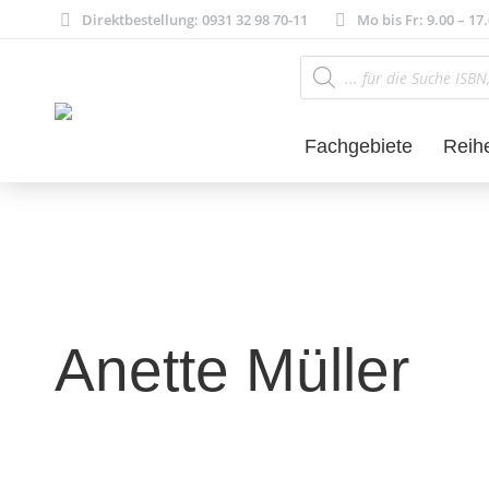
Direktbestellung: 0931 32 98 70-11
Mo bis Fr: 9.00 – 17
Products
search
Fachgebiete
Reih
Anette Müller