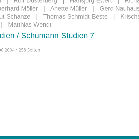
h
|
Rolf Düsterberg
|
Hansjörg Ewert
|
Rich
erhard Möller
|
Anette Müller
|
Gerd Nauhau
ut Schanze
|
Thomas Schmidt-Beste
|
Krisch
|
Matthias Wendt
ien / Schumann-Studien 7
6.2004 • 258 Seiten