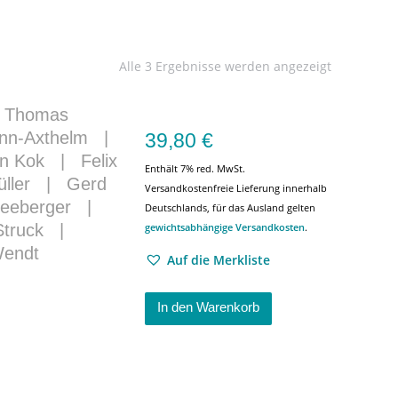
Alle 3 Ergebnisse werden angezeigt
|
Thomas
nn-Axthelm
|
39,80
€
n Kok
|
Felix
Enthält 7% red. MwSt.
ller
|
Gerd
Versandkostenfreie Lieferung innerhalb
eeberger
|
Deutschlands, für das Ausland gelten
gewichtsabhängige Versandkosten
.
Struck
|
Wendt
Auf die Merkliste
In den Warenkorb