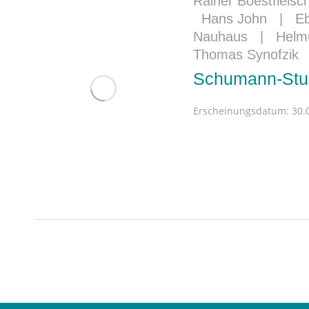
Rainer Boestfleisc
Hans John
|
Eb
Nauhaus
|
Helm
Thomas Synofzik
Schumann-Stud
Erscheinungsdatum:
30.0