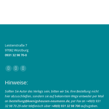
Leistenstraße 7
97082 Würzburg
0931 32 98 70-0
Finden Sie uns auf:
Facebook
Instagram
E-
page
page
Mail
Hinweise:
opens
opens
page
in
in
opens
Sollten Sie Autor des Verlags sein, bitten wir Sie, Ihre Bestellung nicht
hier abzuschließen, sondern sie auf bekanntem Wege entweder per Mail
new
new
in
an
bestellung@koenigshausen-neumann.de
, per Fax an +49(0) 931
window
window
new
32 98 70 29 oder telefonisch über
+49(0) 931 32 98 700
aufzugeben.