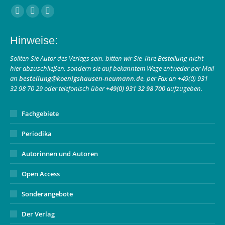
Finden Sie uns auf:
Facebook
Instagram
E-
page
page
Mail
Hinweise:
opens
opens
page
in
in
opens
Sollten Sie Autor des Verlags sein, bitten wir Sie, Ihre Bestellung nicht
hier abzuschließen, sondern sie auf bekanntem Wege entweder per Mail
new
new
in
an
bestellung@koenigshausen-neumann.de
, per Fax an +49(0) 931
window
window
new
32 98 70 29 oder telefonisch über
+49(0) 931 32 98 700
aufzugeben.
window
Fachgebiete
Periodika
Autorinnen und Autoren
Open Access
Sonderangebote
Der Verlag