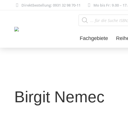
Direktbestellung: 0931 32 98 70-11
Mo bis Fr: 9.00 – 17
Products
search
Fachgebiete
Reih
Birgit Nemec