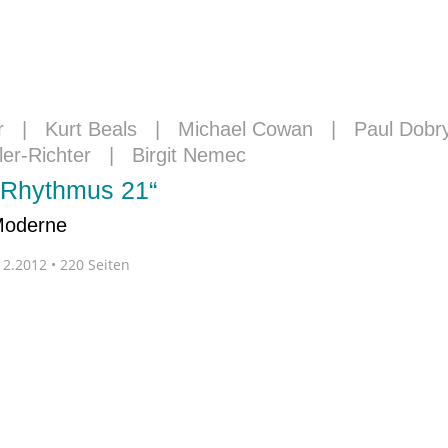
r
|
Kurt Beals
|
Michael Cowan
|
Paul Dobr
ler-Richter
|
Birgit Nemec
 „Rhythmus 21“
 Moderne
2.2012 • 220 Seiten