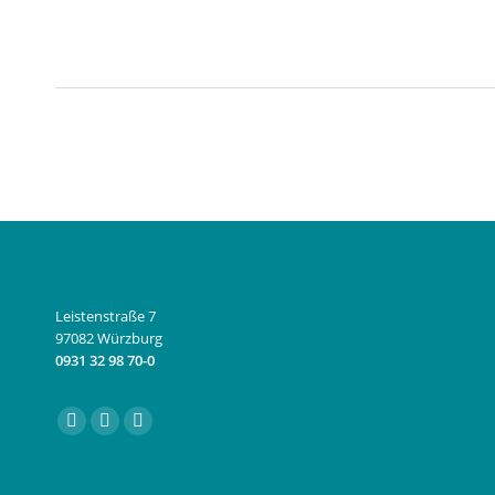
Leistenstraße 7
97082 Würzburg
0931 32 98 70-0
Finden Sie uns auf:
Facebook
Instagram
E-
page
page
Mail
opens
opens
page