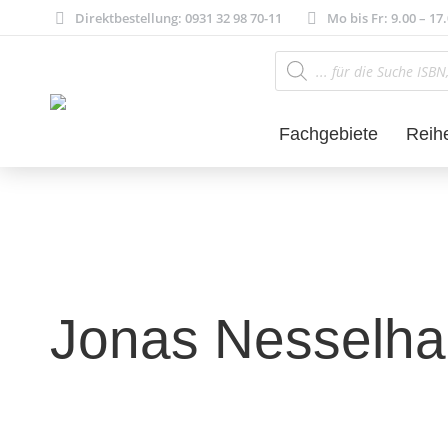
Direktbestellung: 0931 32 98 70-11
Mo bis Fr: 9.00 – 17
Products
search
Fachgebiete
Reih
Jonas Nesselha